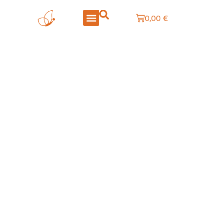
0,00
€
LA BOUTIQUE
CRÉATIONS PERSONNALISÉES