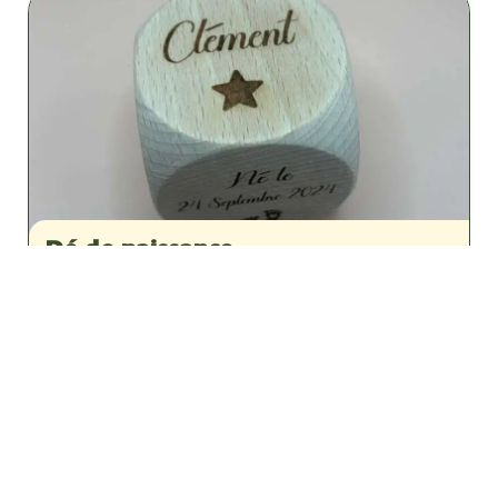
Dé de naissance
Anniversaire
,
Baptême
,
Cadeaux de naissance
,
Décoration
,
Évènements
,
L'univers des petits
18,00
€
VOIR