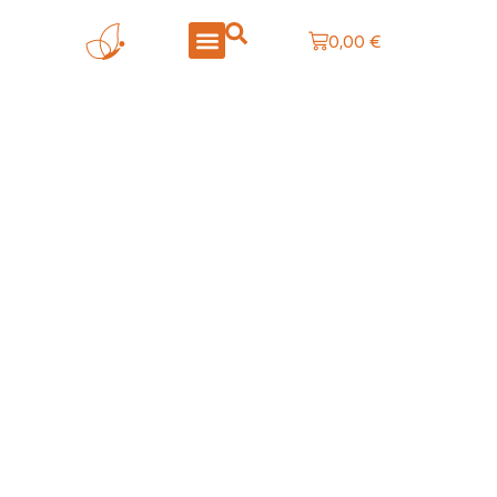
0,00
€
LA BOUTIQUE
CRÉATIONS PERSONNALISÉES