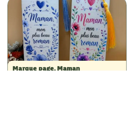
Marque page, Maman
Évènements
,
Fêtes des mères & grand-mères
9,00
€
VOIR