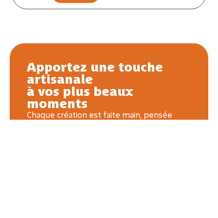
Apportez une touche
artisanale
à vos plus beaux
moments
Chaque création est faite main, pensée
pour durer et raconter une histoire — la
vôtre. Que ce soit pour une naissance, un
mariage ou une jolie déco, offrez une pièce
unique.
CONTACTEZ MOI