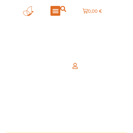
0,00
€
LA BOUTIQUE
CRÉATIONS PERSONNALISÉES