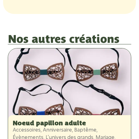
Nos autres créations
Noeud papillon adulte
Accessoires
,
Anniversaire
,
Baptême
,
A
Évènements
,
L'univers des grands
,
Mariage
,
D