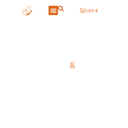
0,00
€
LA BOUTIQUE
CRÉATIONS PERSONNALISÉES