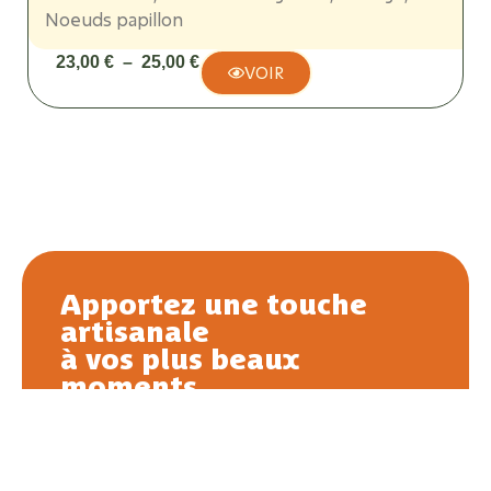
Noeuds papillon
23,00
€
–
25,00
€
VOIR
Apportez une touche
artisanale
à vos plus beaux
moments
Chaque création est faite main, pensée
pour durer et raconter une histoire — la
vôtre. Que ce soit pour une naissance, un
mariage ou une jolie déco, offrez une pièce