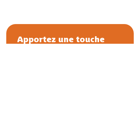
Apportez une touche
artisanale
à vos plus beaux
moments
Chaque création est faite main, pensée
pour durer et raconter une histoire — la
vôtre. Que ce soit pour une naissance, un
mariage ou une jolie déco, offrez une pièce
unique.
CONTACTEZ MOI