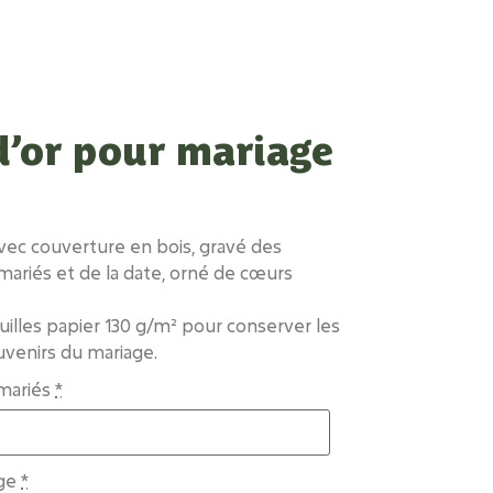
d’or pour mariage
avec couverture en bois, gravé des
ariés et de la date, orné de cœurs
uilles papier 130 g/m² pour conserver les
uvenirs du mariage.
mariés
*
ge
*