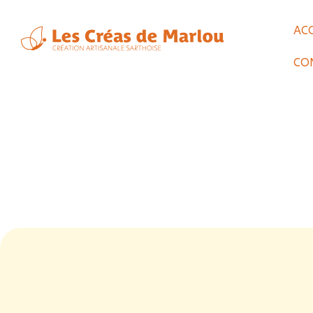
AC
CO