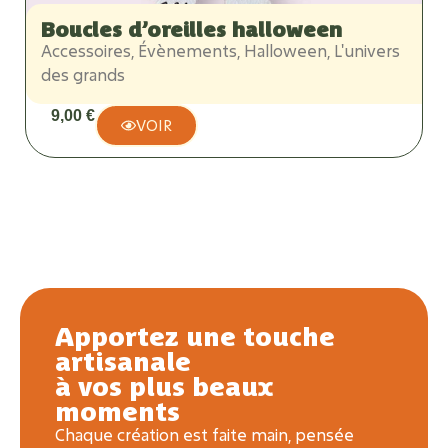
Boucles d’oreilles halloween
Accessoires
,
Évènements
,
Halloween
,
L'univers
A
des grands
g
9,00
€
VOIR
Apportez une touche
artisanale
à vos plus beaux
moments
Chaque création est faite main, pensée