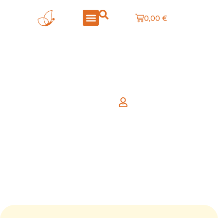
0,00
€
LA BOUTIQUE
CRÉATIONS PERSONNALISÉES