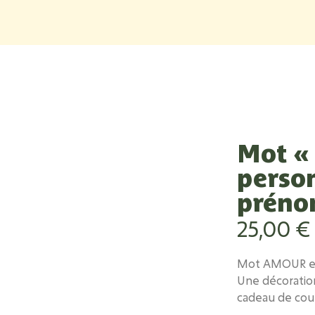
Mot «
person
préno
25,00
€
Mot AMOUR en
Une décoratio
cadeau de cou