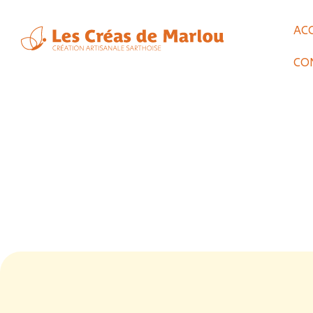
AC
CO