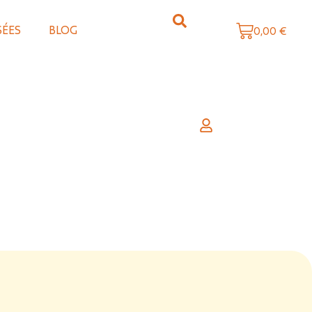
SÉES
BLOG
0,00
€