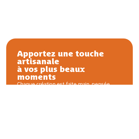
Apportez une touche
artisanale
à vos plus beaux
moments
Chaque création est faite main, pensée
pour durer et raconter une histoire — la
vôtre. Que ce soit pour une naissance, un
mariage ou une jolie déco, offrez une pièce
unique.
CONTACTEZ MOI