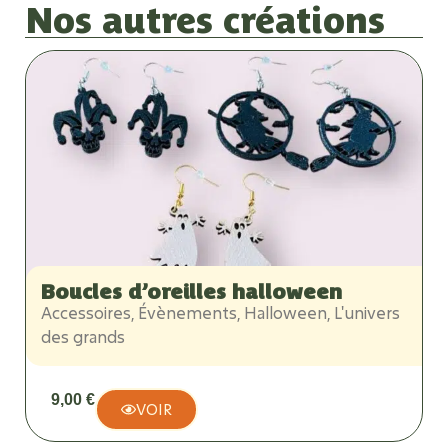
Nos autres créations
Boucles d’oreilles halloween
Accessoires
,
Évènements
,
Halloween
,
L'univers
A
des grands
N
9,00
€
VOIR