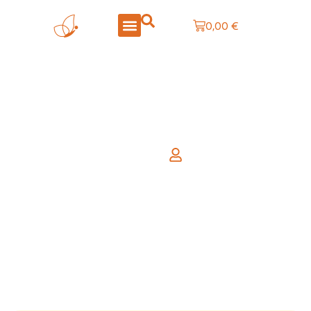
0,00
€
LA BOUTIQUE
CRÉATIONS PERSONNALISÉES