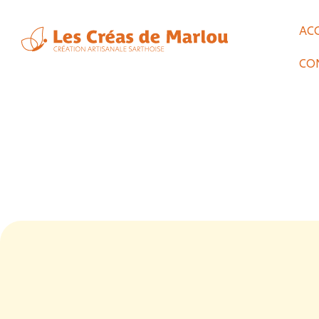
AC
CO