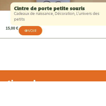
Cintre de porte petite souris
Cadeaux de naissance
,
Décoration
,
L'univers des
petits
15,00
€
VOIR
artisanale
ents
et raconter une histoire — la vôtre. Que ce soit pour une
 pièce unique.