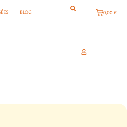
SÉES
BLOG
0,00
€