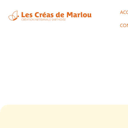
AC
CO