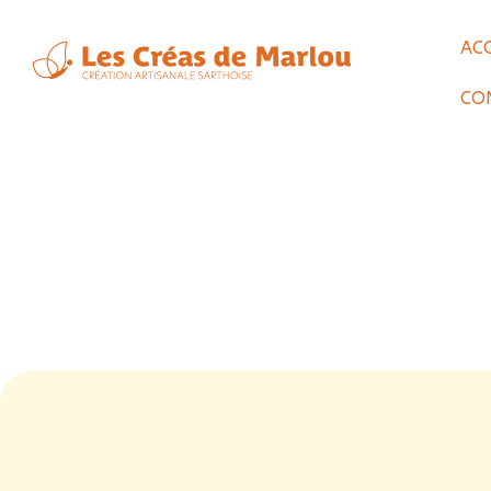
AC
CO