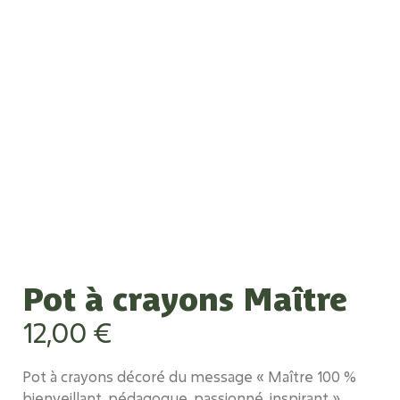
Pot à crayons Maître
12,00
€
Pot à crayons décoré du message
« Maître 100 %
bienveillant, pédagogue, passionné, inspirant ».