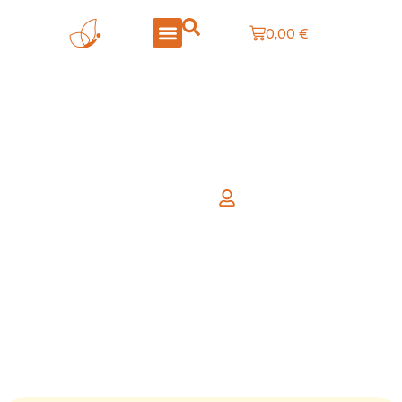
0,00
€
LA BOUTIQUE
CRÉATIONS PERSONNALISÉES