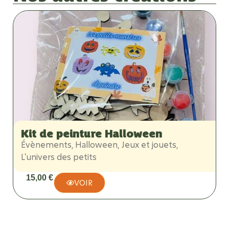
Kit de peinture Halloween
Évènements
,
Halloween
,
Jeux et jouets
,
A
L'univers des petits
D
15,00
€
VOIR