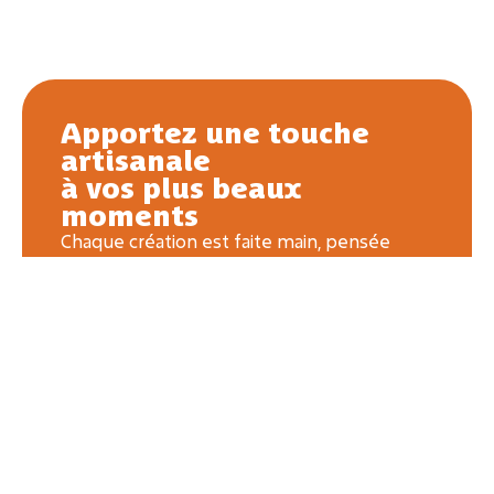
Apportez une touche
artisanale
à vos plus beaux
moments
Chaque création est faite main, pensée
pour durer et raconter une histoire — la
vôtre. Que ce soit pour une naissance, un
mariage ou une jolie déco, offrez une pièce
unique.
CONTACTEZ MOI